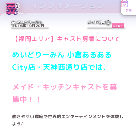
インフォメーション
予約
MENU
EN／JP
めいどりーみん
メイド酒場
2016年10月20日
NEWS
【福岡エリア】キャスト募集について
めいどりーみん 小倉あるある
City店・天神西通り店では、
メイド・キッチンキャストを募
集中！！
働きやすい環境で世界的エンターテインメントを体験し
よう♪