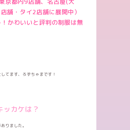
東京都内9店舗、名古屋(大
2店舗・タイ2店舗に展開中）
う！かわいいと評判の制服は無
仕してます、ろずちゃまです！
キッカケは？
がありました。