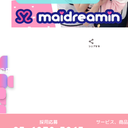
Xでシェアする
LINEでシェア
Fac
シェアする
ご応募はこちら
メイドのお仕事はこ
めいどりーみんTikTok公式アカウン
めいどりーみんX公式アカウント
めいどりーみんInstagra
めいどりーみんFace
めいどりーみんY
採用応募
サービス、商品