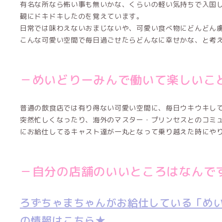
有名な所なら怖い事も無いかな、くらいの軽い気持ちで入国
観にドキドキしたのを覚えています。
日常では味わえないおまじないや、可愛い食べ物にどんどん
こんな可愛い空間で毎日過ごせたらどんなに幸せかな、と考
－めいどりーみんで働いて楽しいこ
普通の飲食店では有り得ない可愛い空間に、毎日ウキウキし
突然忙しくなったり、海外のマスター・プリンセスとのコミ
にお給仕してるキャスト達が一丸となって乗り越えた時にや
－自分の店舗のいいところはなんで
ろずちゃまちゃんがお給仕している「め
の情報はこちら★