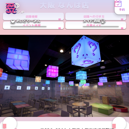
大阪 なんば店
予約
MENU
EN／JP
店舗情報
店舗への行き方
めいどりーみん
メイド酒場
イベント情報
在籍メイド
Instagramアカウント
Xアカウント
TikTokアカウント
PREV
NEXT