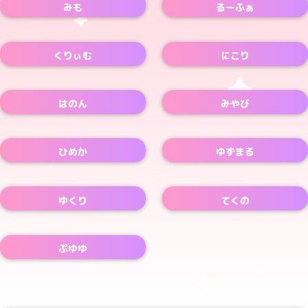
みも
るーふぁ
くりぃむ
にこり
はのん
みやび
ひめか
ゆずまる
ゆくり
てくの
ぷゆゆ