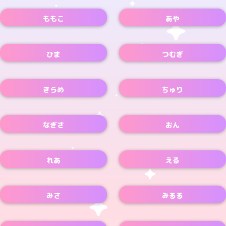
ももこ
あや
Xアカウント
Xアカウント
ひま
つむぎ
Xアカウント
Xアカウント
きらめ
ちゅり
なぎさ
おん
れあ
える
みさ
みるる