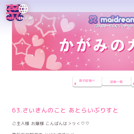
MENU
EN／JP
前の記事へ
記事一覧
63.さいきんのこと あとらいぶりすと
ご主人様 お嬢様 こんばんは＞ヮ＜♡♡