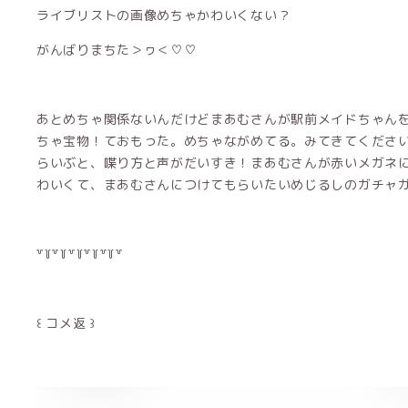
ライブリストの画像めちゃかわいくない？
がんばりまちた＞ヮ＜♡♡
あとめちゃ関係ないんだけどまあむさんが駅前メイドちゃん
ちゃ宝物！ておもった。めちゃながめてる。みてきてくださ
らいぶと、喋り方と声がだいすき！まあむさんが赤いメガネ
わいくて、まあむさんにつけてもらいたいめじるしのガチャガ
꒷꒦꒷꒦꒷꒦꒷꒦꒷꒦꒷
꒰ コメ返 ꒱