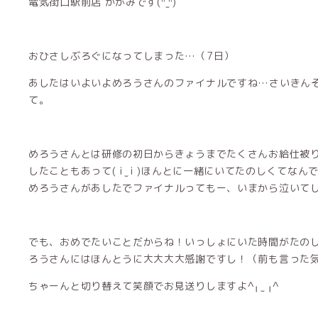
電気街口駅前店 かがみです(ᐢ ̫ᐢ)
おひさしぶろぐになってしまった…（7日）
あしたはいよいよめろうさんのファイナルですね…さいきん
て。
めろうさんとは研修の初日からきょうまでたくさんお給仕被
したこともあって( i ̫ i )ほんとに一緒にいてたのしくて
めろうさんがあしたでファイナルってもー、いまから泣いて
でも、おめでたいことだからね！いっしょにいた時間がたの
ろうさんにはほんとうに大大大大感謝ですし！（前も言った
ちゃーんと切り替えて笑顔でお見送りしますよ^╷ ̫ ╷^