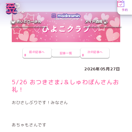
予約
MENU
EN／JP
めいどりーみん
メイド酒場
前の記事へ
次の記事へ
記事一覧
2026年05月27日
5/26 おつきさま♩＆しゅわぽんさんお
礼！
おひさしぶりです！みなさん
あちゃもさんです