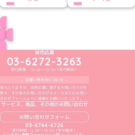
あちゃもプロフィール
ブログ トップページへ
めいどりーみんTikTok公式アカウント
めいどりーみんX公式アカウント
めいどりーみんInstagram公式アカウント
めいどりーみんFacebook公式アカウン
めいどりーみんYouTube公式アカ
採用応募
03-6272-3263
受付時間：10:00～19:00（年中無休）
お問い合わせについて
恐れ入りますが、採用応募に関するお問い合わせを
除き、その他のお問い合わせはメールまたはお問い
合わせフォームよりご連絡をお願いいたします。
サービス、商品、その他のお問い合わせ
お問い合わせフォーム
03-6744-6726
受付時間：9:00～18:00（年中無休）
＊ご予約は
予約フォーム
からお願いいたします。