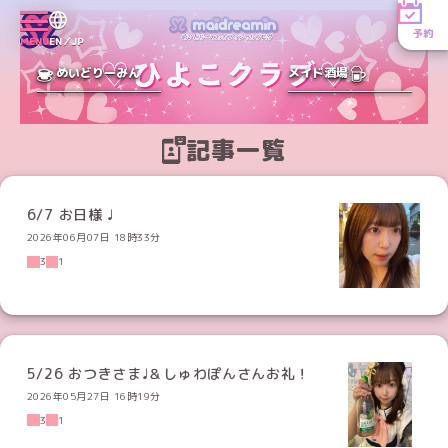
予約
MENU
EN／JP
めいどりーみん
メイド酒場
記事一覧
6/7 お日様 ♩
2026年06月07日 18時33分
3
1
5/26 おつきさま♩＆しゅわぽんさんお礼！
2026年05月27日 16時19分
3
1