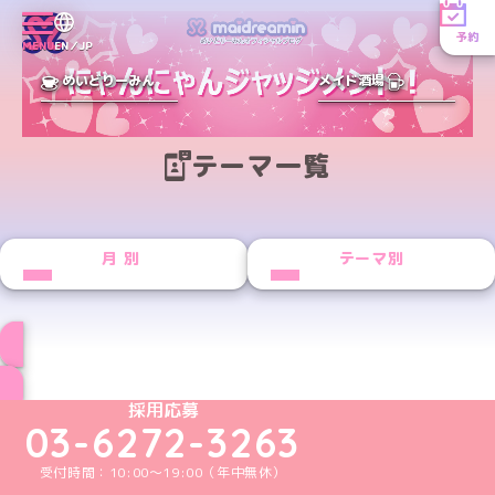
予約
MENU
EN／JP
めいどりーみん
メイド酒場
テーマ一覧
月別
テーマ別
ブログ トップページへ
めいどりーみんTikTok公式アカウント
めいどりーみんX公式アカウント
めいどりーみんInstagram公式アカウント
めいどりーみんFacebook公式アカウン
めいどりーみんYouTube公式アカ
採用応募
03-6272-3263
受付時間：10:00～19:00（年中無休）