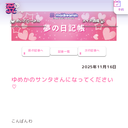
予約
MENU
EN／JP
めいどりーみん
メイド酒場
前の記事へ
次の記事へ
記事一覧
2025年11月16日
ゆめかのサンタさんになってください
♡
こんばんわ