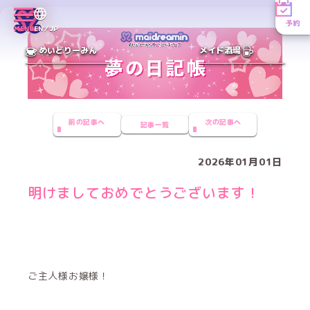
予約
MENU
EN／JP
めいどりーみん
メイド酒場
前の記事へ
次の記事へ
記事一覧
2026年01月01日
明けましておめでとうございます！
ご主人様お嬢様！