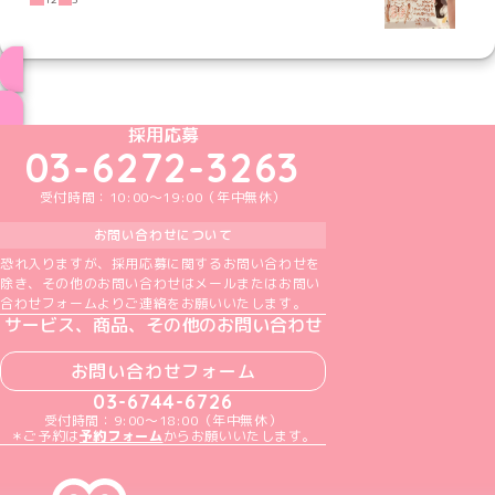
ブログ トップページへ
めいどりーみんTikTok公式アカウント
めいどりーみんX公式アカウント
めいどりーみんInstagram公式アカウント
めいどりーみんFacebook公式アカウン
めいどりーみんYouTube公式アカ
採用応募
03-6272-3263
受付時間：10:00～19:00（年中無休）
お問い合わせについて
恐れ入りますが、採用応募に関するお問い合わせを
除き、その他のお問い合わせはメールまたはお問い
合わせフォームよりご連絡をお願いいたします。
サービス、商品、その他のお問い合わせ
お問い合わせフォーム
03-6744-6726
受付時間：9:00～18:00（年中無休）
＊ご予約は
予約フォーム
からお願いいたします。