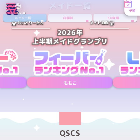
メイド一覧
予約
MENU
EN／JP
メイド一覧
店舗別
50音順
めいどりーみん
メイド酒場
2026年
上半期メイドグランプリ
ももこ
Xアカウント
Xアカウント
PREV
NEXT
QSCS