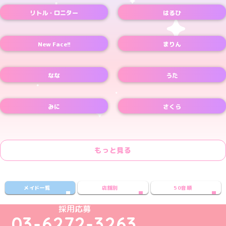
リトル・ロニター
はるひ
New Face!!
まりん
なな
うた
みに
さくら
もっと見る
メイド一覧
店舗別
50音順
めいどりーみんTikTok公式アカウント
めいどりーみんX公式アカウント
めいどりーみんInstagram公式アカウント
めいどりーみんFacebook公式アカウン
めいどりーみんYouTube公式アカ
採用応募
03-6272-3263