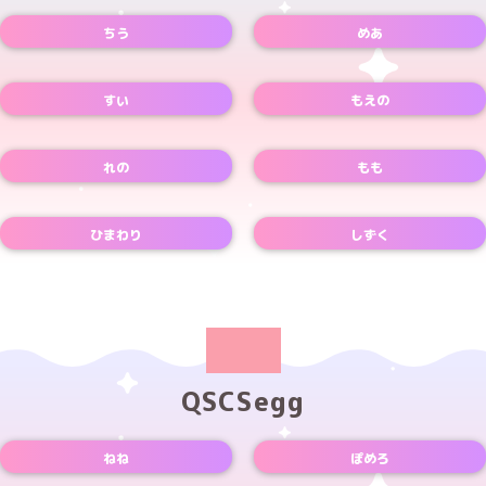
ちう
めあ
Instagramアカウント
Xアカウント
TikTokアカウント
Xアカウント
すい
もえの
Xアカウント
Xアカウント
れの
もも
Xアカウント
Xアカウント
ひまわり
しずく
Xアカウント
Xアカウント
QSCSegg
ねね
ぽめろ