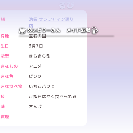
るび
店舗
池袋 サンシャイン通り
店
めいどりーみん
メイド酒場
出身地
宝石の国
誕生日
3月7日
血液型
きらきら型
好きなもの
アニメ
好きな色
ピンク
好きな食べ物
いちごパフェ
特技
ご飯をはやく食べられる
趣味
さんぽ
受賞歴