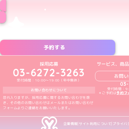
予約する
めいどりーみんTikTok公式アカウン
めいどりーみんX公式アカウント
めいどりーみんInstagra
めいどりーみんFace
めいどりーみんY
採用応募
サービス、商品
03-6272-3263
お問い
受付時間：10:00～19:00（年中無休）
03
受付時間：9:
お問い合わせについて
＊ご予約は
予約フ
恐れ入りますが、採用応募に関するお問い合わせを除
き、その他のお問い合わせはメールまたはお問い合わせ
フォームよりご連絡をお願いいたします。
企業情報
サイト利用について
プライバ