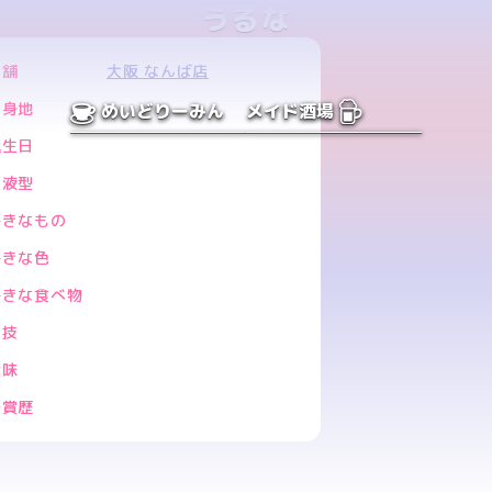
うるな
店舗
大阪 なんば店
出身地
めいどりーみん
メイド酒場
誕生日
血液型
好きなもの
好きな色
好きな食べ物
特技
趣味
受賞歴