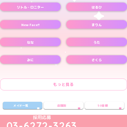
リトル・ロニター
はるひ
New Face!!
まりん
なな
うた
みに
さくら
もっと見る
メイド一覧
店舗別
50音順
めいどりーみんTikTok公式アカウント
めいどりーみんX公式アカウント
めいどりーみんInstagram公式アカウント
めいどりーみんFacebook公式アカウン
めいどりーみんYouTube公式アカ
採用応募
03-6272-3263