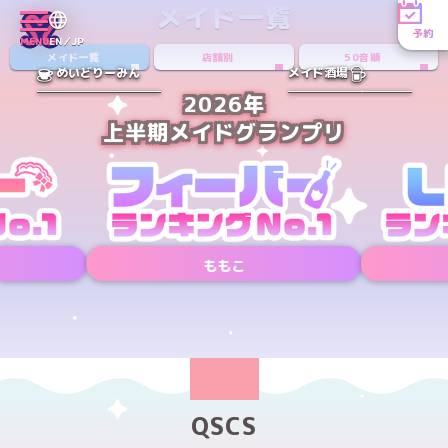
メイド一覧
予約
MENU
EN／JP
メイド一覧
店舗別
50音順
めいどりーみん
メイド酒場
2026年
上半期メイドグランプリ
ももこ
Xアカウント
Xアカウント
PREV
NEXT
QSCS