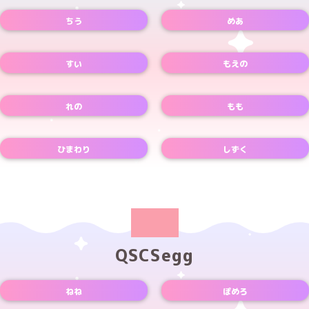
ちう
めあ
Instagramアカウント
Xアカウント
TikTokアカウント
Xアカウント
すい
もえの
Xアカウント
Xアカウント
れの
もも
Xアカウント
Xアカウント
ひまわり
しずく
Xアカウント
Xアカウント
QSCSegg
ねね
ぽめろ