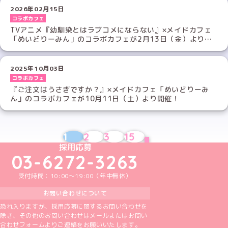
2026年02月15日
コラボカフェ
TVアニメ『幼馴染とはラブコメにならない』×メイドカフェ
「めいどりーみん」のコラボカフェが2月13日（金）より開
催！
2025年10月03日
コラボカフェ
『ご注文はうさぎですか？』×メイドカフェ「めいどりーみ
ん」のコラボカフェが10月11日（土）より開催！
1
2
3
15
NEXT
めいどりーみんTikTok公式アカウント
めいどりーみんX公式アカウント
めいどりーみんInstagram公式アカウント
めいどりーみんFacebook公式アカウン
めいどりーみんYouTube公式アカ
採用応募
03-6272-3263
受付時間：10:00～19:00（年中無休）
お問い合わせについて
恐れ入りますが、採用応募に関するお問い合わせを
除き、その他のお問い合わせはメールまたはお問い
合わせフォームよりご連絡をお願いいたします。