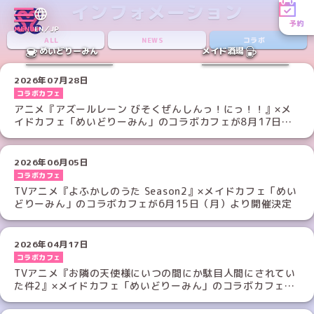
インフォメーション
予約
MENU
EN／JP
ALL
NEWS
コラボ
めいどりーみん
メイド酒場
2026年07月28日
コラボカフェ
アニメ『アズールレーン びそくぜんしんっ！にっ！！』×メ
イドカフェ「めいどりーみん」のコラボカフェが8月17日
（月）より開催決定！
2026年06月05日
コラボカフェ
TVアニメ『よふかしのうた Season2』×メイドカフェ「めい
どりーみん」のコラボカフェが6月15日（月）より開催決定
2026年04月17日
コラボカフェ
TVアニメ『お隣の天使様にいつの間にか駄目人間にされてい
た件2』×メイドカフェ「めいどりーみん」のコラボカフェが
4月27日（月）より開催！